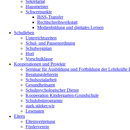
Sekretariat
Hausmeister
Schwerpunkte
BiSS-Transfer
Rechtschreibwerkstatt
Medienbildung und digitales Lernen
Schulleben
Unterrichtszeiten
Schul- und Pausenordnung
Schulwegplan
Hort
Vorschulklasse
Kooperationen und Projekte
Seminar für Ausbildung und Fortbildung der Lehrkräfte 
Beratungslehrerin
Schulsozialarbeit
Gesundheitsamt
Schulpsychologischer Dienst
Kooperation Kindergarten-Grundschule
Schulobstprogramm
stark.stärker.wir
Lesepaten
Eltern
Elternvertretung
Förderverein