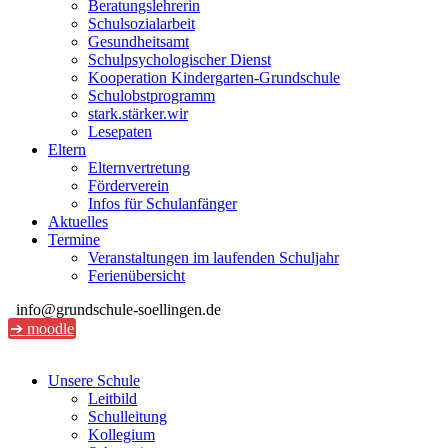
Beratungslehrerin
Schulsozialarbeit
Gesundheitsamt
Schulpsychologischer Dienst
Kooperation Kindergarten-Grundschule
Schulobstprogramm
stark.stärker.wir
Lesepaten
Eltern
Elternvertretung
Förderverein
Infos für Schulanfänger
Aktuelles
Termine
Veranstaltungen im laufenden Schuljahr
Ferienübersicht
info@grundschule-soellingen.de
➔ moodle
Unsere Schule
Leitbild
Schulleitung
Kollegium