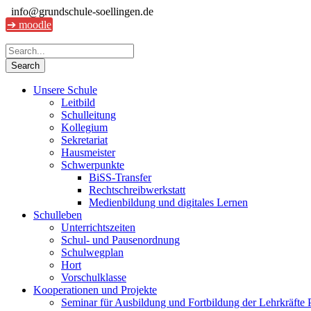
info@grundschule-soellingen.de
➔ moodle
Unsere Schule
Leitbild
Schulleitung
Kollegium
Sekretariat
Hausmeister
Schwerpunkte
BiSS-Transfer
Rechtschreibwerkstatt
Medienbildung und digitales Lernen
Schulleben
Unterrichtszeiten
Schul- und Pausenordnung
Schulwegplan
Hort
Vorschulklasse
Kooperationen und Projekte
Seminar für Ausbildung und Fortbildung der Lehrkräfte 