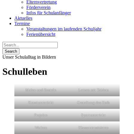
Elternvertretung
Förderverein
Infos für Schulanfänger
Aktuelles
Termine
Veranstaltungen im laufenden Schuljahr
Ferienübersicht
Unser Schulalltag in Bildern
Schulleben
Malen und Basteln
Lernen mit Tablets
Kunstunterricht
Gestaltung des Hofs
Projekte
Sportunterricht
Werken
Klassenmusizieren