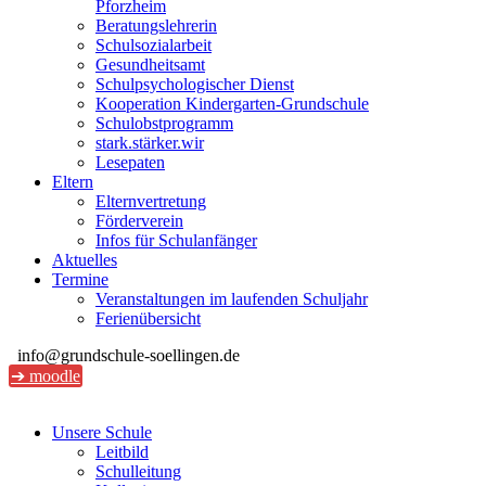
Pforzheim
Beratungslehrerin
Schulsozialarbeit
Gesundheitsamt
Schulpsychologischer Dienst
Kooperation Kindergarten-Grundschule
Schulobstprogramm
stark.stärker.wir
Lesepaten
Eltern
Elternvertretung
Förderverein
Infos für Schulanfänger
Aktuelles
Termine
Veranstaltungen im laufenden Schuljahr
Ferienübersicht
info@grundschule-soellingen.de
➔ moodle
Unsere Schule
Leitbild
Schulleitung