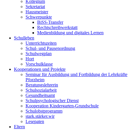
Kollegium
Sekretariat
Hausmeister
Schwerpunkte
BiSS-Transfer
Rechtschreibwerkstatt
Medienbildung und digitales Lernen
Schulleben
Unterrichtszeiten
Schul- und Pausenordnung
Schulwegplan
Hort
Vorschulklasse
Kooperationen und Projekte
Seminar für Ausbildung und Fortbildung der Lehrkräfte
Pforzheim
Beratungslehrerin
Schulsozialarbeit
Gesundheitsamt
Schulpsychologischer Dienst
Kooperation Kindergarten-Grundschule
Schulobstprogramm
stark.stärker.wir
Lesepaten
Eltern