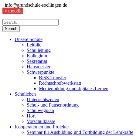
info@grundschule-soellingen.de
➔ moodle
Unsere Schule
Leitbild
Schulleitung
Kollegium
Sekretariat
Hausmeister
Schwerpunkte
BiSS-Transfer
Rechtschreibwerkstatt
Medienbildung und digitales Lernen
Schulleben
Unterrichtszeiten
Schul- und Pausenordnung
Schulwegplan
Hort
Vorschulklasse
Kooperationen und Projekte
Seminar für Ausbildung und Fortbildung der Lehrkräfte