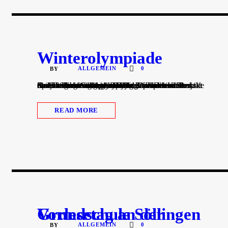
Winterolympiade
ALLGEMEIN
0
BY
Am 28. November sammelten die Kinder der Grundschule Söllingen fleißig Punkte bei der diesjährigen Winterolympiade. Im Voraus hatten sie in ihrem Verwandten- und Bekanntenkreis Sponsoren gesucht, die für jeden erspielten Punkt einen selbst festgelegten Betrag spenden wollten. Das Geld kommt dem Projekt „AJUDA Kinderhilfe für Honduras“ zugute, das ein Kinderheim für Straßenkinder unterhält. Informationen zum Projekt finden Sie unter http://ajuda.free.fr/
READ MORE
Vorlesetag an der Grundschule Söllingen
ALLGEMEIN
0
BY