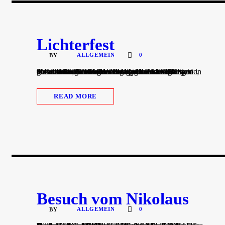
Lichterfest
ALLGEMEIN
0
BY
Am letzten Schultag vor den Weihnachtsferien trafen sich alle Kinder der Grundschule Söllingen in der ersten Stunde in der Turnhalle und feierten Lichterfest. Auch viele Eltern und Geschwisterkinder waren dazu in die Schule gekommen. Nach einer kurzen Darbietung des Schulchors, führte Frau Essig mit einer Geschichte, die zum Nachdenken anregte, durch den Morgen und alle sangen noch einmal gemeinsam die Adventslieder vom Adventssingen. Anschließend überreichte Herr de Bel den Spendenscheck...
READ MORE
Besuch vom Nikolaus
ALLGEMEIN
0
BY