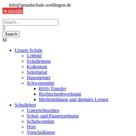
info@grundschule-soellingen.de
➔ moodle
Unsere Schule
Leitbild
Schulleitung
Kollegium
Sekretariat
Hausmeister
Schwerpunkte
BiSS-Transfer
Rechtschreibwerkstatt
Medienbildung und digitales Lernen
Schulleben
Unterrichtszeiten
Schul- und Pausenordnung
Schulwegplan
Hort
Vorschulklasse