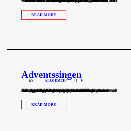
Auch in diesem Jahr besuchte der Nikolaus die Kinder der Grundschule Söllingen, die sich am 5. Dezember im Musikpavillon versammelt hatten. Nach einer musikalischen Begrüßung des Nikolaus durch die Kinder trugen sie weitere Lieder und tolle Gedichte vor. Die Dambedeis und Mandarinen als Dank für ihre Aufführungen hatten sie sich auf jeden Fall verdient. Alle Klassen durften sich darüber hinaus über zahlreiche neue Spielzeuge für den Pausenhof und Spiele für...
READ MORE
Adventssingen
ALLGEMEIN
0
BY
An den Adventsmontagen findet wieder unser traditionelles Adventssingen statt. Dabei versammelt sich die komplette Schulgemeinschaft nach der ersten großen Pause im Foyer und singt gemeinsam Adventslieder. Jede Woche nimmt auch einer der Söllinger Kindergärten mit den Kindern aus der Kooperation Kindergarten-Grundschule am Adventssingen teil, sodass auch die neuen Schulanfänger schon ein bisschen Schulluft schnuppern können.
READ MORE