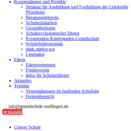
Kooperationen und Projekte
Seminar für Ausbildung und Fortbildung der Lehrkräfte
Pforzheim
Beratungslehrerin
Schulsozialarbeit
Gesundheitsamt
Schulpsychologischer Dienst
Kooperation Kindergarten-Grundschule
Schulobstprogramm
stark.stärker.wir
Lesepaten
Eltern
Elternvertretung
Förderverein
Infos für Schulanfänger
Aktuelles
Termine
Veranstaltungen im laufenden Schuljahr
Ferienübersicht
info@grundschule-soellingen.de
➔ moodle
Unsere Schule