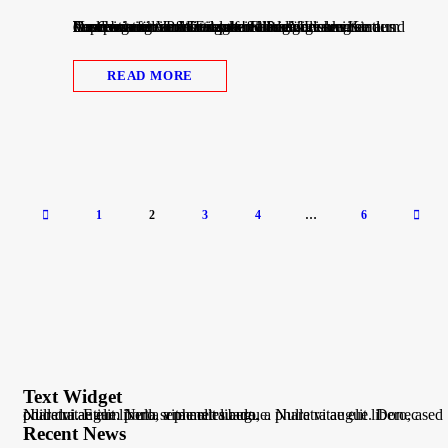
Am vergangenen Freitag fand auch bei uns der bundesweite Vorlesetag der Stiftung Lesung statt. Dazu besuchten uns namhafte Persönlichkeiten aus der Gemeinde Pfinztal sowie einige unserer Lesepatinnen und Lesepaten und lasen den Kindern Geschichten vor.Wir danken allen Vorleserinnen und Vorlesern für ihren Einsatz! Hier einige Impressionen aus einzelnen Klassen:
READ MORE
1
2
3
4
…
6
Text Widget
Nulla vitae elit libero, a pharetra augue. Nulla vitae elit libero, a pharetra augue. Nulla vitae elit libero, a pharetra augue. Donec sed odio dui. Etiam porta sem malesuada.
Recent News