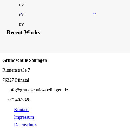
Schneckenalarm in der Klasse 1b
BY
Projektwoche an der Grundschule Söllingen
BY
Treffen der Austauschschüler im Elsass
BY
Recent Works
Grundschule Söllingen
Rittnertstraße 7
76327 Pfinztal
info@grundschule-soellingen.de
07240/3328
Kontakt
Impressum
Datenschutz