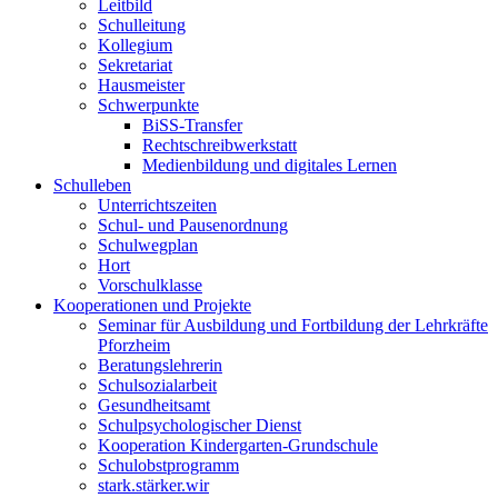
Leitbild
Schulleitung
Kollegium
Sekretariat
Hausmeister
Schwerpunkte
BiSS-Transfer
Rechtschreibwerkstatt
Medienbildung und digitales Lernen
Schulleben
Unterrichtszeiten
Schul- und Pausenordnung
Schulwegplan
Hort
Vorschulklasse
Kooperationen und Projekte
Seminar für Ausbildung und Fortbildung der Lehrkräfte
Pforzheim
Beratungslehrerin
Schulsozialarbeit
Gesundheitsamt
Schulpsychologischer Dienst
Kooperation Kindergarten-Grundschule
Schulobstprogramm
stark.stärker.wir