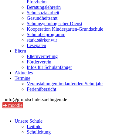
Pforzheim
Beratungslehrerin
Schulsozialarbeit
Gesundheitsamt
Schulpsychologischer Dienst
Kooperation Kindergarten-Grundschule
Schulobstprogramm
stark.stärker.wir
Lesepaten
Eltern
Elternvertretung
Förderverein
Infos für Schulanfänger
Aktuelles
Termine
Veranstaltungen im laufenden Schuljahr
Ferienübersicht
info@grundschule-soellingen.de
➔ moodle
Unsere Schule
Leitbild
Schulleitung