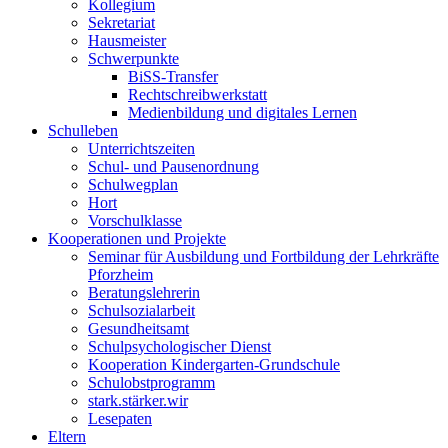
Kollegium
Sekretariat
Hausmeister
Schwerpunkte
BiSS-Transfer
Rechtschreibwerkstatt
Medienbildung und digitales Lernen
Schulleben
Unterrichtszeiten
Schul- und Pausenordnung
Schulwegplan
Hort
Vorschulklasse
Kooperationen und Projekte
Seminar für Ausbildung und Fortbildung der Lehrkräfte
Pforzheim
Beratungslehrerin
Schulsozialarbeit
Gesundheitsamt
Schulpsychologischer Dienst
Kooperation Kindergarten-Grundschule
Schulobstprogramm
stark.stärker.wir
Lesepaten
Eltern