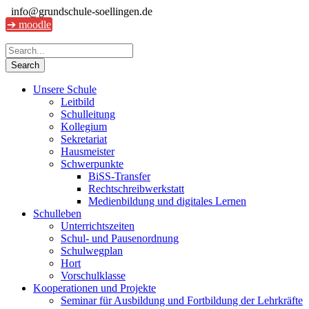
info@grundschule-soellingen.de
➔ moodle
Unsere Schule
Leitbild
Schulleitung
Kollegium
Sekretariat
Hausmeister
Schwerpunkte
BiSS-Transfer
Rechtschreibwerkstatt
Medienbildung und digitales Lernen
Schulleben
Unterrichtszeiten
Schul- und Pausenordnung
Schulwegplan
Hort
Vorschulklasse
Kooperationen und Projekte
Seminar für Ausbildung und Fortbildung der Lehrkräfte