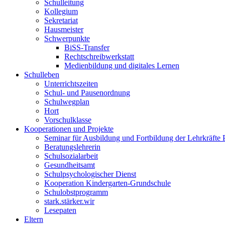
Schulleitung
Kollegium
Sekretariat
Hausmeister
Schwerpunkte
BiSS-Transfer
Rechtschreibwerkstatt
Medienbildung und digitales Lernen
Schulleben
Unterrichtszeiten
Schul- und Pausenordnung
Schulwegplan
Hort
Vorschulklasse
Kooperationen und Projekte
Seminar für Ausbildung und Fortbildung der Lehrkräfte 
Beratungslehrerin
Schulsozialarbeit
Gesundheitsamt
Schulpsychologischer Dienst
Kooperation Kindergarten-Grundschule
Schulobstprogramm
stark.stärker.wir
Lesepaten
Eltern