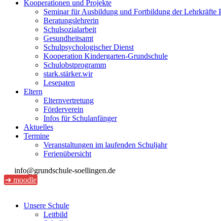
Kooperationen und Projekte
Seminar für Ausbildung und Fortbildung der Lehrkräfte 
Beratungslehrerin
Schulsozialarbeit
Gesundheitsamt
Schulpsychologischer Dienst
Kooperation Kindergarten-Grundschule
Schulobstprogramm
stark.stärker.wir
Lesepaten
Eltern
Elternvertretung
Förderverein
Infos für Schulanfänger
Aktuelles
Termine
Veranstaltungen im laufenden Schuljahr
Ferienübersicht
info@grundschule-soellingen.de
➔ moodle
Unsere Schule
Leitbild