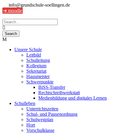
info@grundschule-soellingen.de
➔ moodle
Unsere Schule
Leitbild
Schulleitung
Kollegium
Sekretariat
Hausmeister
Schwerpunkte
BiSS-Transfer
Rechtschreibwerkstatt
Medienbildung und digitales Lernen
Schulleben
Unterrichtszeiten
Schul- und Pausenordnung
Schulwegplan
Hort
Vorschulklasse