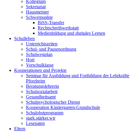
Kollegium
Sekretariat
Hausmeister
Schwerpunkte
BiSS-Transfer
Rechtschreibwerkstatt
Medienbildung und digitales Lernen
Schulleben
Unterrichtszeiten
Schul- und Pausenordnung
Schulwegplan
Hort
Vorschulklasse
Kooperationen und Projekte
Seminar für Ausbildung und Fortbildung der Lehrkräfte
Pforzheim
Beratungslehrerin
Schulsozialarbeit
Gesundheitsamt
Schulpsychologischer Dienst
Kooperation Kindergarten-Grundschule
Schulobstprogramm
stark.stärker.wir
Lesepaten
Eltern