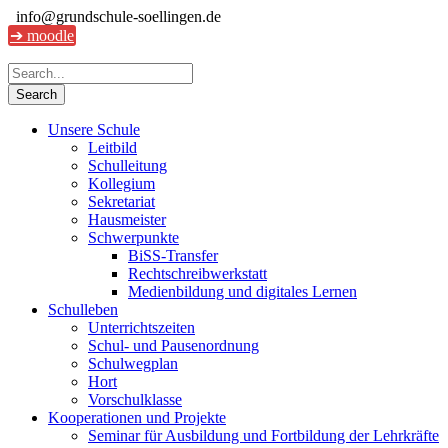
info@grundschule-soellingen.de
➔ moodle
Unsere Schule
Leitbild
Schulleitung
Kollegium
Sekretariat
Hausmeister
Schwerpunkte
BiSS-Transfer
Rechtschreibwerkstatt
Medienbildung und digitales Lernen
Schulleben
Unterrichtszeiten
Schul- und Pausenordnung
Schulwegplan
Hort
Vorschulklasse
Kooperationen und Projekte
Seminar für Ausbildung und Fortbildung der Lehrkräfte