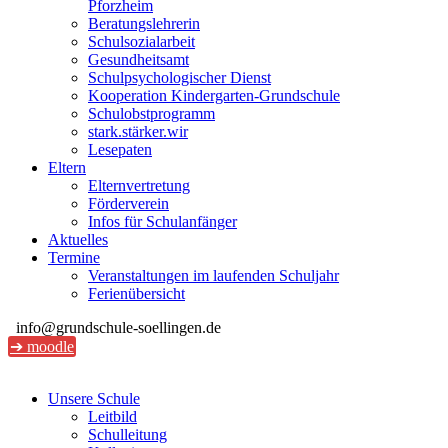
Pforzheim
Beratungslehrerin
Schulsozialarbeit
Gesundheitsamt
Schulpsychologischer Dienst
Kooperation Kindergarten-Grundschule
Schulobstprogramm
stark.stärker.wir
Lesepaten
Eltern
Elternvertretung
Förderverein
Infos für Schulanfänger
Aktuelles
Termine
Veranstaltungen im laufenden Schuljahr
Ferienübersicht
info@grundschule-soellingen.de
➔ moodle
Unsere Schule
Leitbild
Schulleitung