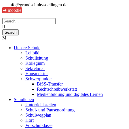
info@grundschule-soellingen.de
➔ moodle
Unsere Schule
Leitbild
Schulleitung
Kollegium
Sekretariat
Hausmeister
Schwerpunkte
BiSS-Transfer
Rechtschreibwerkstatt
Medienbildung und digitales Lernen
Schulleben
Unterrichtszeiten
Schul- und Pausenordnung
Schulwegplan
Hort
Vorschulklasse