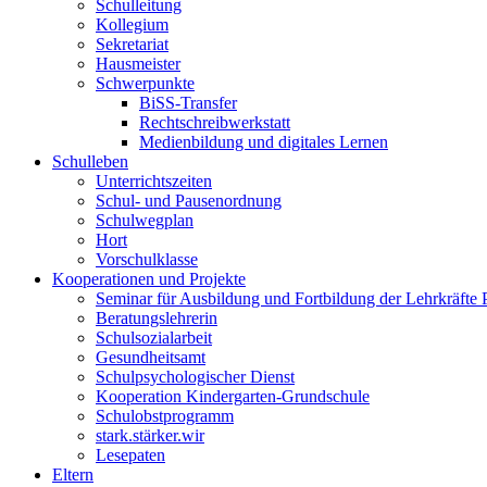
Schulleitung
Kollegium
Sekretariat
Hausmeister
Schwerpunkte
BiSS-Transfer
Rechtschreibwerkstatt
Medienbildung und digitales Lernen
Schulleben
Unterrichtszeiten
Schul- und Pausenordnung
Schulwegplan
Hort
Vorschulklasse
Kooperationen und Projekte
Seminar für Ausbildung und Fortbildung der Lehrkräfte 
Beratungslehrerin
Schulsozialarbeit
Gesundheitsamt
Schulpsychologischer Dienst
Kooperation Kindergarten-Grundschule
Schulobstprogramm
stark.stärker.wir
Lesepaten
Eltern