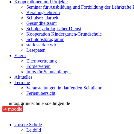
Kooperationen und Projekte
Seminar für Ausbildung und Fortbildung der Lehrkräfte 
Beratungslehrerin
Schulsozialarbeit
Gesundheitsamt
Schulpsychologischer Dienst
Kooperation Kindergarten-Grundschule
Schulobstprogramm
stark.stärker.wir
Lesepaten
Eltern
Elternvertretung
Förderverein
Infos für Schulanfänger
Aktuelles
Termine
Veranstaltungen im laufenden Schuljahr
Ferienübersicht
info@grundschule-soellingen.de
➔ moodle
Unsere Schule
Leitbild